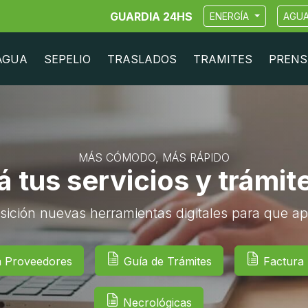
GUARDIA 24HS
ENERGÍA
AGU
AGUA
SEPELIO
TRASLADOS
TRAMITES
PRENS
MÁS CÓMODO, MÁS RÁPIDO
 tus servicios y trámit
sición nuevas herramientas digitales para que ap
a Proveedores
Guía de Trámites
Factura D
Necrológicas