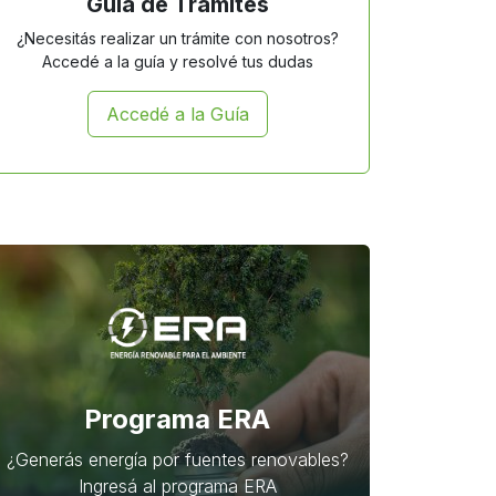
Guía de Trámites
¿Necesitás realizar un trámite con nosotros?
Accedé a la guía y resolvé tus dudas
Accedé a la Guía
Programa ERA
¿Generás energía por fuentes renovables?
Ingresá al programa ERA