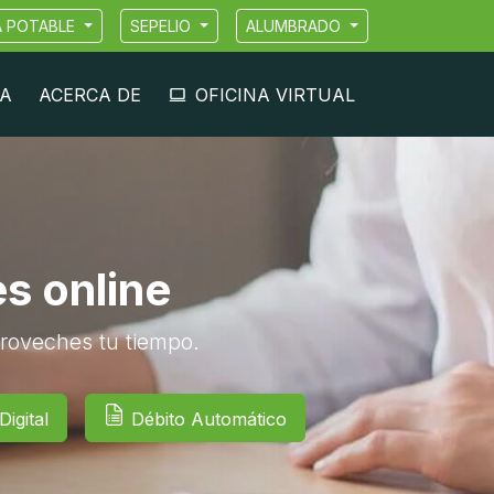
A POTABLE
SEPELIO
ALUMBRADO
A
ACERCA DE
OFICINA VIRTUAL
es online
roveches tu tiempo.
igital
Débito Automático