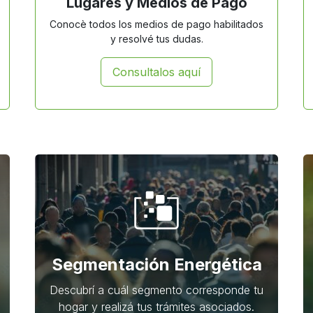
Lugares y Medios de Pago
Conocè todos los medios de pago habilitados
y resolvé tus dudas.
Consultalos aquí
Segmentación Energética
Descubrí a cuál segmento corresponde tu
hogar y realizá tus trámites asociados.