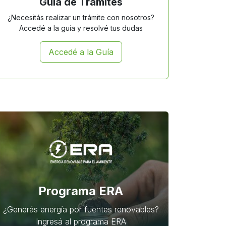
Guía de Trámites
¿Necesitás realizar un trámite con nosotros?
Accedé a la guía y resolvé tus dudas
Accedé a la Guía
Programa ERA
¿Generás energía por fuentes renovables?
Ingresá al programa ERA