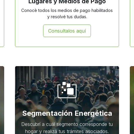
Lugares y Medios de Pago
Conocè todos los medios de pago habilitados
y resolvé tus dudas.
Consultalos aquí
Segmentación Energética
Descubrí a cuál segmento corresponde tu
hogar y realizá tus trámites asociados.