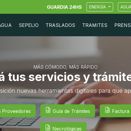
GUARDIA 24HS
ENERGÍA
AGU
AGUA
SEPELIO
TRASLADOS
TRAMITES
PRENS
MÁS CÓMODO, MÁS RÁPIDO
 tus servicios y trámit
sición nuevas herramientas digitales para que ap
a Proveedores
Guía de Trámites
Factura D
Necrológicas