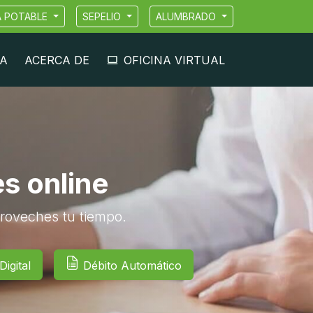
A POTABLE
SEPELIO
ALUMBRADO
A
ACERCA DE
OFICINA VIRTUAL
es online
roveches tu tiempo.
igital
Débito Automático